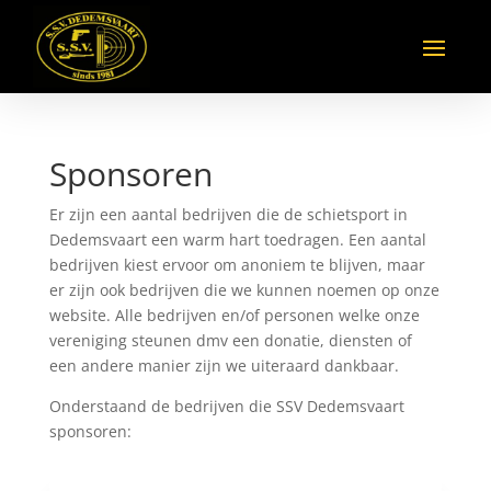
Sponsoren
Er zijn een aantal bedrijven die de schietsport in
Dedemsvaart een warm hart toedragen. Een aantal
bedrijven kiest ervoor om anoniem te blijven, maar
er zijn ook bedrijven die we kunnen noemen op onze
website. Alle bedrijven en/of personen welke onze
vereniging steunen dmv een donatie, diensten of
een andere manier zijn we uiteraard dankbaar.
Onderstaand de bedrijven die SSV Dedemsvaart
sponsoren: