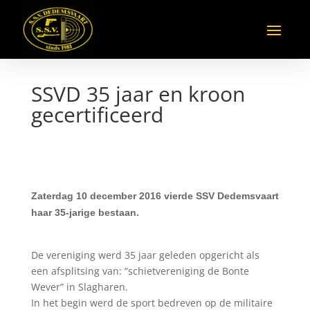
SSVD 35 jaar en kroon
gecertificeerd
Zaterdag 10 december 2016 vierde SSV Dedemsvaart
haar 35-jarige bestaan.
De vereniging werd 35 jaar geleden opgericht als
een afsplitsing van: “schietvereniging de Bonte
Wever” in Slagharen.
In het begin werd de sport bedreven op de militaire